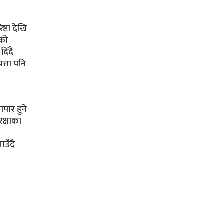
ष्टा देखि
को
दिँदै
त्ता पनि
ापार हुने
क्षाका
उँदै