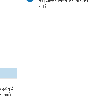
फाइदाहरू र सिपमा लगानी कसरी
गर्ने ?
रुपैयाँमै
्पानको