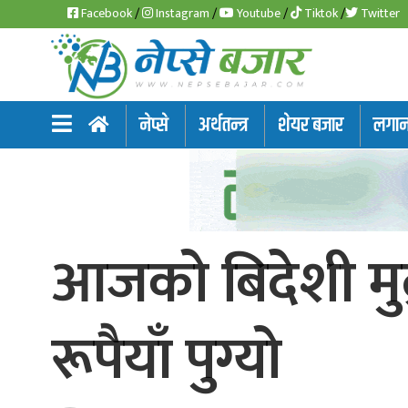
Facebook
/
Instagram
/
Youtube
/
Tiktok
/
Twitter
समाचार
नेप्से
अर्थतन्त्र
शेयर बजार
लगानी
अर्थतन्त्र
शेयर
बजार
आजको बिदेशी मुद
आइ
पि
ओ
रूपैयाँ पुग्यो
हाइड्रो
पावर