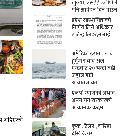
खुल्यो, एसईई उत्तीर्णले
पनि आवेदन दिन पाउने
प्रदेश सहभागिताको
निर्णय लिने अधिकार
राजेन्द्र लिङदेनलाई
अमेरिका इरान तनावः
हुर्मुज र बाब अल
मन्दवाट २० भन्दा बढी
जहाज मात्रै
आवातजावत
एलपी ग्यासको अभाव
अन्त्य गर्न सरकारको
आक्रामक कदम
यम गरिएको
कुक , टेलर , वारिष्टा
देखि केयर