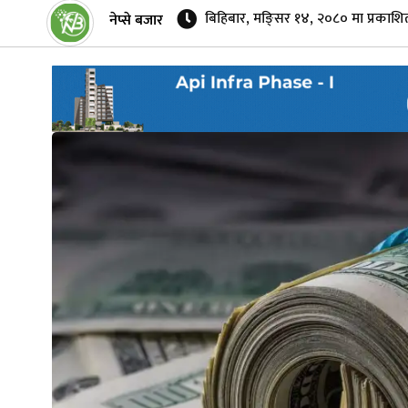
बिहिबार, मङि्सर १४, २०८० मा प्रकाशि
नेप्से बजार
नेप्से
प्रमुख
समाचार
बजार
बैंक-
वित्त
अन्य