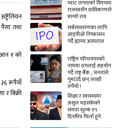
भ्याट लगाएको विषयमा
राजस्वसँग प्राधिकरणले
्ट्रे्लियन
माग्यो राय
 पैसा तथा
सर्बसाधारणका लागि
आइपीओ निष्कासन
गर्दै ह्याम्स अस्पताल
युआन १ को
राष्ट्रिय परिचयपत्रको
नाममा ठगलाई सहयोग
गर्दै राष्ट्र बैंक , जनताले
गुमाउदै छन् लाखौ
३६ रूपैयाँ
रुपैयाँ !
ा र बिक्री
शिक्षा र स्वास्थ्यमा
असुल भइसकेको
समता शुल्क १५
दिनभित्र फिर्ता हुने