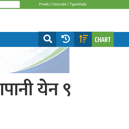
Preeti /
Unicode /
Typeshala
CHART
ापानी येन ९