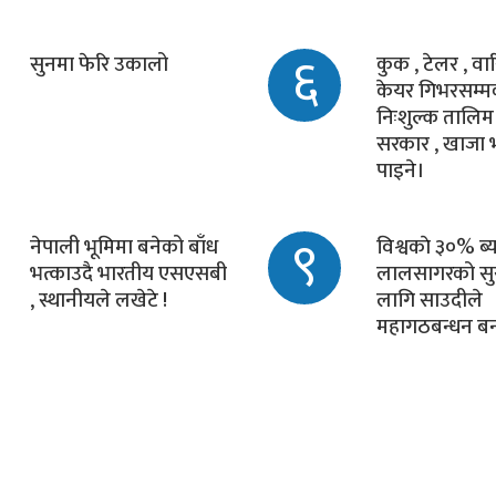
६
सुनमा फेरि उकालो
कुक , टेलर , वारि
केयर गिभरसम्म
निःशुल्क तालिम 
सरकार , खाजा भ
पाइने।
९
नेपाली भूमिमा बनेको बाँध
विश्वकाे ३०% ब्य
भत्काउदै भारतीय एसएसबी
लालसागरको सुर
, स्थानीयले लखेटे !
लागि साउदीले
महागठबन्धन बना