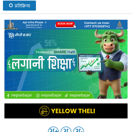
०
प्रतिक्रिया
नेप्से
प्रमुख
समाचार
बजार
बैंक-
वित्त
अन्य