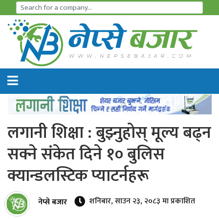
समाचार
अर्थतन्त्र
शेयर
बजार
लगानी शिक्षा : बुझ्नुहोस् मूल्य बढ्न
आइ
सक्ने संकेत दिने १० बुलिस
पि
क्यान्डलस्टिक प्याटर्नहरू
ओ
हाइड्रो
शनिबार, साउन २३, २०८३ मा प्रकाशित
नेप्से बजार
पावर