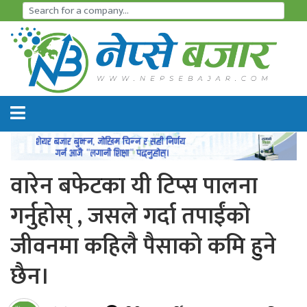
समाचार
अर्थतन्त्र
शेयर
बजार
वारेन बफेटका यी टिप्स पालना
आइ
गर्नुहोस् , जसले गर्दा तपाईंको
पि
जीवनमा कहिलै पैसाको कमि हुने
ओ
छैन।
हाइड्रो
पावर