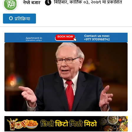
बिहिबार, कार्तिक ०३, २०७९ मा प्रकाशित
नेप्से बजार
नेप्से
०
प्रतिक्रिया
प्रमुख
समाचार
बजार
बैंक-
वित्त
अन्य