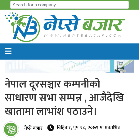
समाचार
अर्थतन्त्र
शेयर
बजार
नेपाल दूरसञ्चार कम्पनीको
आइ
साधारण सभा सम्पन्न , आजैदेखि
पि
खातामा लाभांश पठाउने।
ओ
हाइड्रो
बिहिबार, पुष २८, २०७९ मा प्रकाशित
नेप्से बजार
पावर