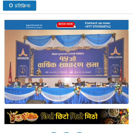
०
प्रतिक्रिया
नेप्से
प्रमुख
समाचार
बजार
बैंक-
वित्त
अन्य