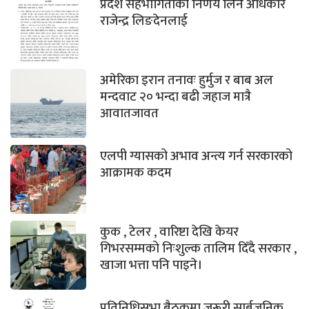
प्रदेश सहभागिताको निर्णय लिने अधिकार
राजेन्द्र लिङदेनलाई
अमेरिका इरान तनावः हुर्मुज र बाब अल
मन्दवाट २० भन्दा बढी जहाज मात्रै
आवातजावत
एलपी ग्यासको अभाव अन्त्य गर्न सरकारको
आक्रामक कदम
कुक , टेलर , वारिष्टा देखि केयर
गिभरसम्मको निःशुल्क तालिम दिँदै सरकार ,
खाजा भत्ता पनि पाइने।
प्रतिनिधिसभा बैठकमा जरूरी सार्बजनिक