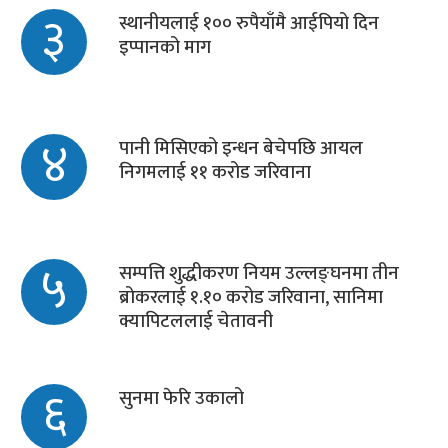
३
स्थानीयलाई १०० रुपैयाँमै आईपियो दिन
इप्पानको माग
४
पानी मिसिएको इन्धन बेचेपछि आयल
निगमलाई ११ करोड जरिवाना
५
सम्पत्ति शुद्धीकरण नियम उल्लङ्घनमा तीन
ब्रोकरलाई १.१० करोड जरिवाना, सानिमा
क्यापिटललाई चेतावनी
६
सुनमा फेरि उकालो