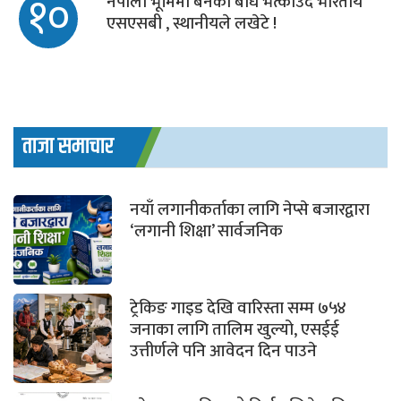
१०
नेपाली भूमिमा बनेको बाँध भत्काउदै भारतीय
एसएसबी , स्थानीयले लखेटे !
ताजा समाचार
नयाँ लगानीकर्ताका लागि नेप्से बजारद्वारा
‘लगानी शिक्षा’ सार्वजनिक
ट्रेकिङ गाइड देखि वारिस्ता सम्म ७५४
जनाका लागि तालिम खुल्यो, एसईई
उत्तीर्णले पनि आवेदन दिन पाउने