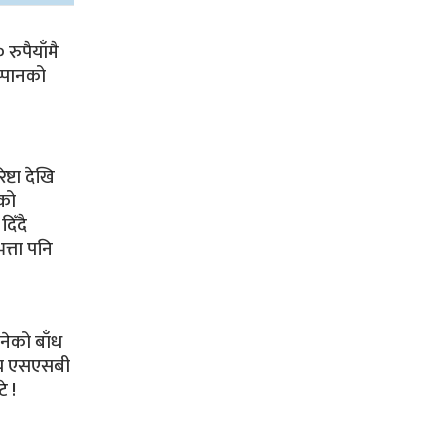
रुपैयाँमै
्पानको
ष्टा देखि
को
दिँदै
त्ता पनि
नेको बाँध
ीय एसएसबी
े !