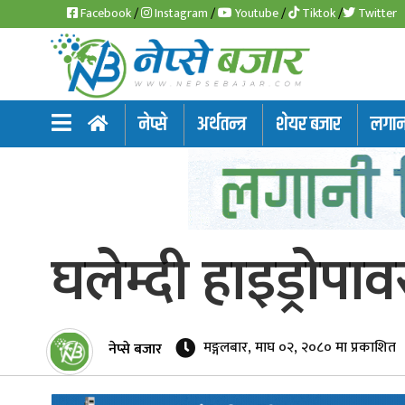
Facebook
/
Instagram
/
Youtube
/
Tiktok
/
Twitter
समाचार
नेप्से
अर्थतन्त्र
शेयर बजार
लगानी
अर्थतन्त्र
शेयर
बजार
घलेम्दी हाइड्रोपा
आइ
पि
ओ
मङ्गलबार, माघ ०२, २०८० मा प्रकाशित
नेप्से बजार
हाइड्रो
पावर