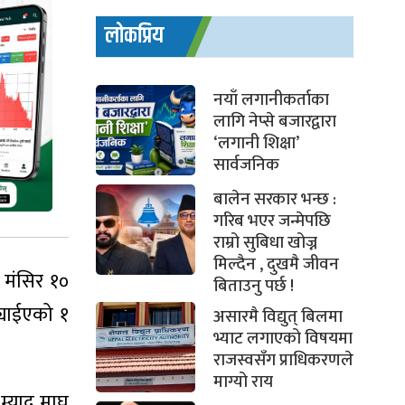
लोकप्रिय
नयाँ लगानीकर्ताका
लागि नेप्से बजारद्वारा
‘लगानी शिक्षा’
सार्वजनिक
बालेन सरकार भन्छ :
गरिब भएर जन्मेपछि
राम्रो सुबिधा खोज्न
मिल्दैन , दुखमै जीवन
 मंसिर १०
बिताउनु पर्छ !
्याईएको १
असारमै विद्युत् बिलमा
भ्याट लगाएको विषयमा
राजस्वसँग प्राधिकरणले
माग्यो राय
म्याद माघ