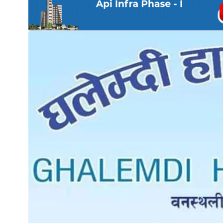
नेप्से
प्रमुख
समाचार
बजार
बैंक-
वित्त
अन्य