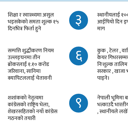
३
शिक्षा र स्वास्थ्यमा असुल
स्थानीयलाई १०० 
भइसकेको समता शुल्क १५
आईपियो दिन इप
दिनभित्र फिर्ता हुने
माग
६
सम्पत्ति शुद्धीकरण नियम
कुक , टेलर , वारि
उल्लङ्घनमा तीन
केयर गिभरसम्म
ब्रोकरलाई १.१० करोड
निःशुल्क तालिम 
जरिवाना, सानिमा
सरकार , खाजा भ
क्यापिटललाई चेतावनी
पाइने।
९
शशांकको नेतृत्वमा
नेपाली भूमिमा ब
कांग्रेसको राष्ट्रिय भेला,
भत्काउदै भारत
शेखरसहितको नयाँ कांग्रेस
, स्थानीयले लखेट
गठनको तयारी