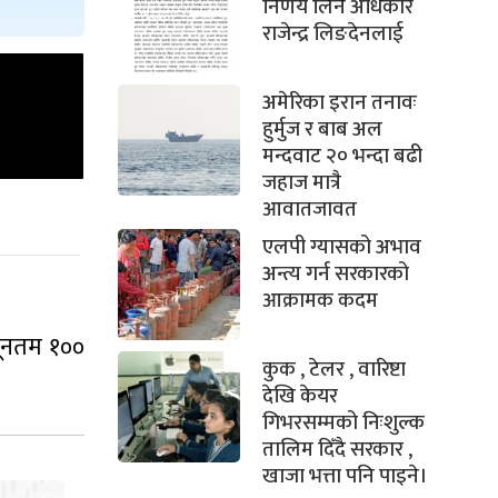
निर्णय लिने अधिकार
राजेन्द्र लिङदेनलाई
अमेरिका इरान तनावः
हुर्मुज र बाब अल
मन्दवाट २० भन्दा बढी
जहाज मात्रै
आवातजावत
एलपी ग्यासको अभाव
अन्त्य गर्न सरकारको
आक्रामक कदम
यूनतम १००
कुक , टेलर , वारिष्टा
देखि केयर
गिभरसम्मको निःशुल्क
तालिम दिँदै सरकार ,
खाजा भत्ता पनि पाइने।