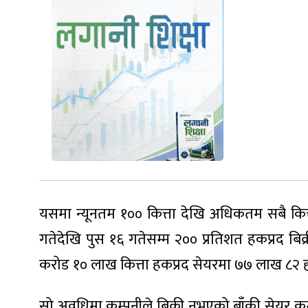
यसमा न्यूनतम १०० कित्ता देखि अधिकतम सबै क
गतेदेखि पुस १६ गतेसम्म २०० प्रतिशत हकप्रद बि
करोड १० लाख कित्ता हकप्रद सेयरमा ७७ लाख ८२ ह
सो अवधिमा कम्पनीले बिक्री नभएको बाँकी सेयर कम