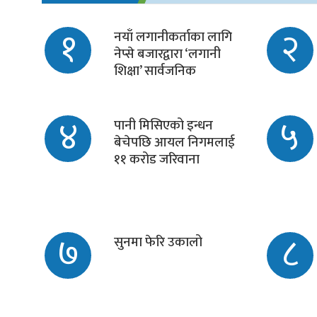
१
२
नयाँ लगानीकर्ताका लागि
नेप्से बजारद्वारा ‘लगानी
शिक्षा’ सार्वजनिक
४
५
पानी मिसिएको इन्धन
बेचेपछि आयल निगमलाई
११ करोड जरिवाना
७
८
सुनमा फेरि उकालो