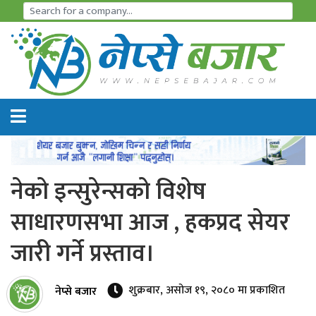
समाचार
अर्थतन्त्र
शेयर
बजार
नेको इन्सुरेन्सको विशेष
आइ
साधारणसभा आज , हकप्रद सेयर
पि
जारी गर्ने प्रस्ताव।
ओ
हाइड्रो
शुक्रबार, असोज १९, २०८० मा प्रकाशित
नेप्से बजार
पावर