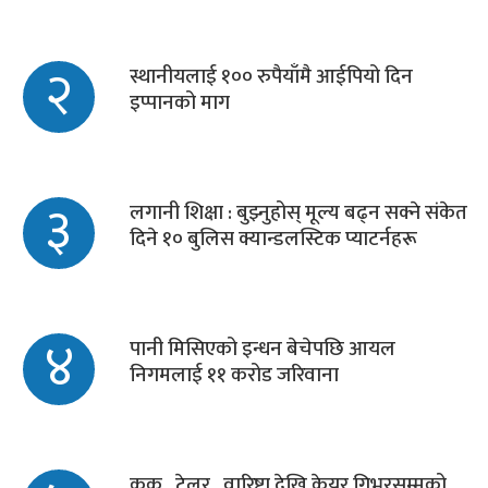
२
स्थानीयलाई १०० रुपैयाँमै आईपियो दिन
इप्पानको माग
३
लगानी शिक्षा : बुझ्नुहोस् मूल्य बढ्न सक्ने संकेत
दिने १० बुलिस क्यान्डलस्टिक प्याटर्नहरू
४
पानी मिसिएको इन्धन बेचेपछि आयल
निगमलाई ११ करोड जरिवाना
कुक , टेलर , वारिष्टा देखि केयर गिभरसम्मको