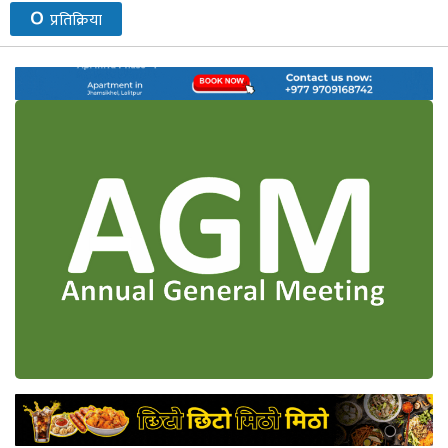
०
प्रतिक्रिया
नेप्से
प्रमुख
समाचार
बजार
बैंक-
वित्त
अन्य