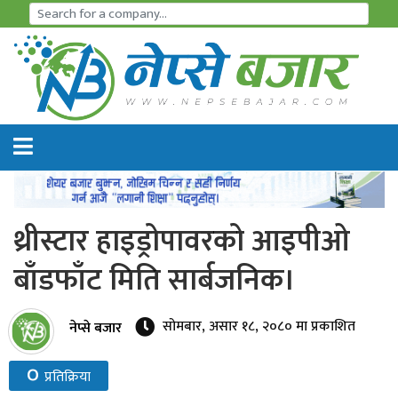
समाचार
अर्थतन्त्र
शेयर
बजार
थ्रीस्टार हाइड्रोपावरको आइपीओ
आइ
बाँडफाँट मिति सार्बजनिक।
पि
ओ
सोमबार, असार १८, २०८० मा प्रकाशित
नेप्से बजार
हाइड्रो
०
प्रतिक्रिया
पावर