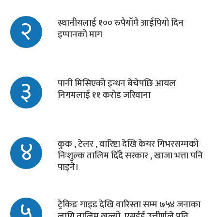
२
स्थानीयलाई १०० रुपैयाँमै आईपियो दिन
इप्पानको माग
३
पानी मिसिएको इन्धन बेचेपछि आयल
निगमलाई ११ करोड जरिवाना
४
कुक , टेलर , वारिष्टा देखि केयर गिभरसम्मको
निःशुल्क तालिम दिँदै सरकार , खाजा भत्ता पनि
पाइने।
५
ट्रेकिङ गाइड देखि वारिस्ता सम्म ७५४ जनाका
लागि तालिम खुल्यो, एसईई उत्तीर्णले पनि