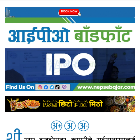
नेप्से
प्रमुख
समाचार
बजार
बैंक-
वित्त
अन्य