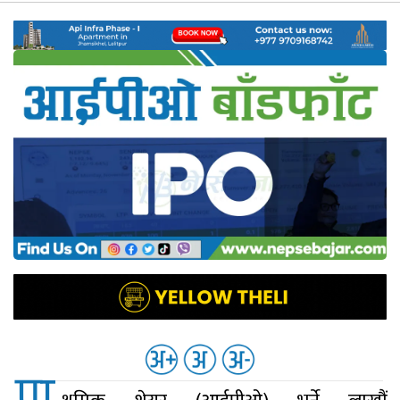
नेप्से
प्रमुख
समाचार
बजार
बैंक-
वित्त
अन्य