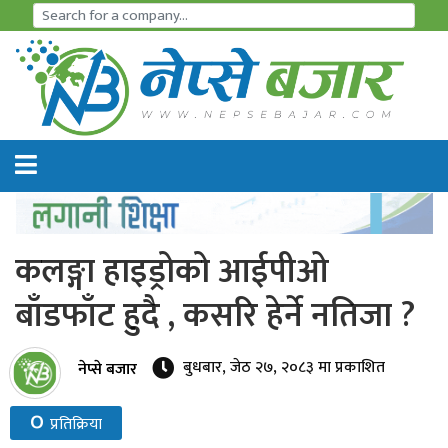
समाचार
अर्थतन्त्र
शेयर
बजार
कलङ्गा हाइड्रोको आईपीओ
आइ
बाँडफाँट हुदै , कसरि हेर्ने नतिजा ?
पि
ओ
बुधबार, जेठ २७, २०८३ मा प्रकाशित
नेप्से बजार
हाइड्रो
०
प्रतिक्रिया
पावर