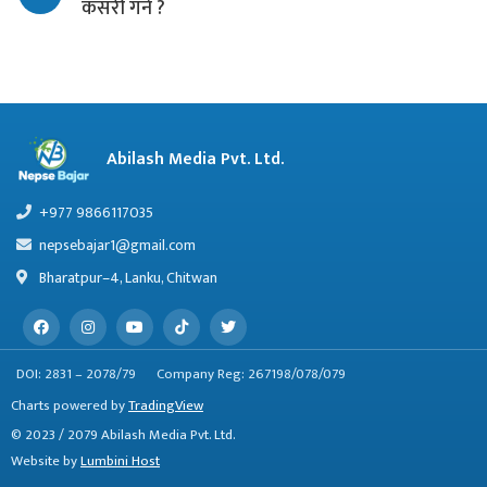
कसरी गर्ने ?
Abilash Media Pvt. Ltd.
+977 9866117035
nepsebajar1@gmail.com
Bharatpur–4, Lanku, Chitwan
DOI: 2831 – 2078/79
Company Reg: 267198/078/079
Charts powered by
TradingView
© 2023 / 2079 Abilash Media Pvt. Ltd.
Website by
Lumbini Host