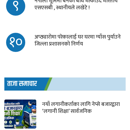
९
नेपाली भूमिमा बनेको बाँध भत्काउदै भारतीय
एसएसबी , स्थानीयले लखेटे !
१०
अप्ठ्यारोमा परेकालाई घर घरमा ग्याँस पुर्याउने
जिल्ला प्रशासनको निर्णय
ताजा समाचार
नयाँ लगानीकर्ताका लागि नेप्से बजारद्वारा
‘लगानी शिक्षा’ सार्वजनिक