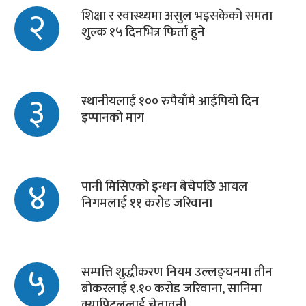
२
शिक्षा र स्वास्थ्यमा असुल भइसकेको समता
शुल्क १५ दिनभित्र फिर्ता हुने
३
स्थानीयलाई १०० रुपैयाँमै आईपियो दिन
इप्पानको माग
४
पानी मिसिएको इन्धन बेचेपछि आयल
निगमलाई ११ करोड जरिवाना
५
सम्पत्ति शुद्धीकरण नियम उल्लङ्घनमा तीन
ब्रोकरलाई १.१० करोड जरिवाना, सानिमा
क्यापिटललाई चेतावनी