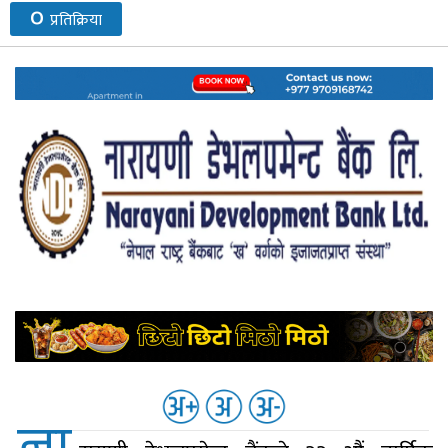
०
प्रतिक्रिया
नेप्से
प्रमुख
समाचार
बजार
बैंक-
वित्त
अन्य