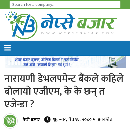
समाचार
अर्थतन्त्र
शेयर
बजार
नारायणी डेभलपमेन्ट बैंकले कहिले
आइ
बोलायो एजीएम, के के छन् त
पि
एजेन्डा ?
ओ
हाइड्रो
शुक्रबार, चैत १६, २०८० मा प्रकाशित
नेप्से बजार
पावर