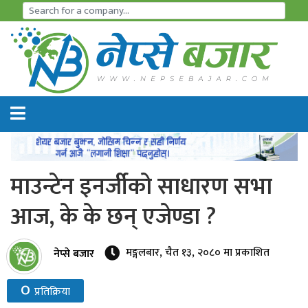
समाचार
अर्थतन्त्र
शेयर
बजार
माउन्टेन इनर्जीको साधारण सभा
आइ
आज, के के छन् एजेण्डा ?
पि
ओ
मङ्गलबार, चैत १३, २०८० मा प्रकाशित
नेप्से बजार
हाइड्रो
०
प्रतिक्रिया
पावर