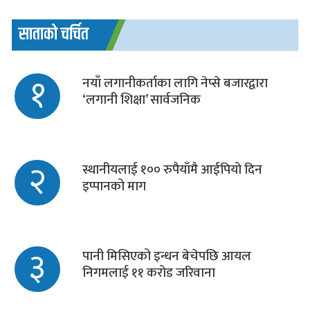
साताको चर्चित
१
नयाँ लगानीकर्ताका लागि नेप्से बजारद्वारा
‘लगानी शिक्षा’ सार्वजनिक
२
स्थानीयलाई १०० रुपैयाँमै आईपियो दिन
इप्पानको माग
३
पानी मिसिएको इन्धन बेचेपछि आयल
निगमलाई ११ करोड जरिवाना