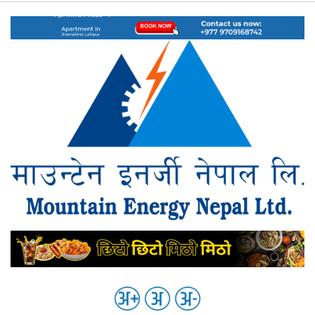
नेप्से
प्रमुख
समाचार
बजार
बैंक-
वित्त
अन्य