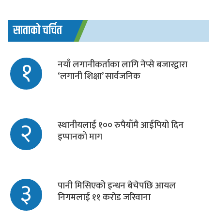
साताको चर्चित
१
नयाँ लगानीकर्ताका लागि नेप्से बजारद्वारा
‘लगानी शिक्षा’ सार्वजनिक
२
स्थानीयलाई १०० रुपैयाँमै आईपियो दिन
इप्पानको माग
३
पानी मिसिएको इन्धन बेचेपछि आयल
निगमलाई ११ करोड जरिवाना