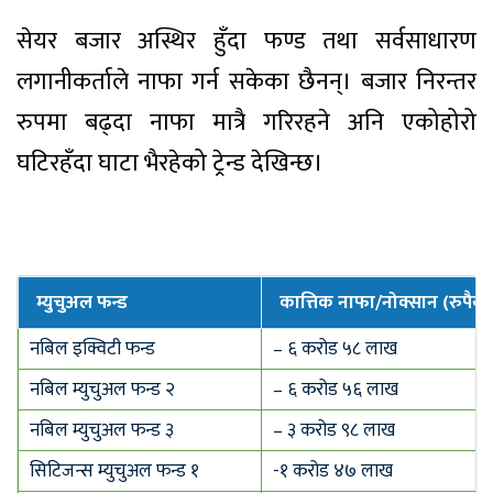
सेयर बजार अस्थिर हुँदा फण्ड तथा सर्वसाधारण
लगानीकर्ताले नाफा गर्न सकेका छैनन्। बजार निरन्तर
रुपमा बढ्दा नाफा मात्रै गरिरहने अनि एकोहोरो
घटिरहँदा घाटा भैरहेको ट्रेन्ड देखिन्छ।
म्युचुअल फन्ड
कात्तिक नाफा
/
नोक्सान (रुपैयाँ
नबिल इक्विटी फन्ड
– ६ करोड ५८ लाख
नबिल म्युचुअल फन्ड २
– ६ करोड ५६ लाख
नबिल म्युचुअल फन्ड ३
– ३ करोड ९८ लाख
सिटिजन्स म्युचुअल फन्ड १
-१ करोड ४७ लाख