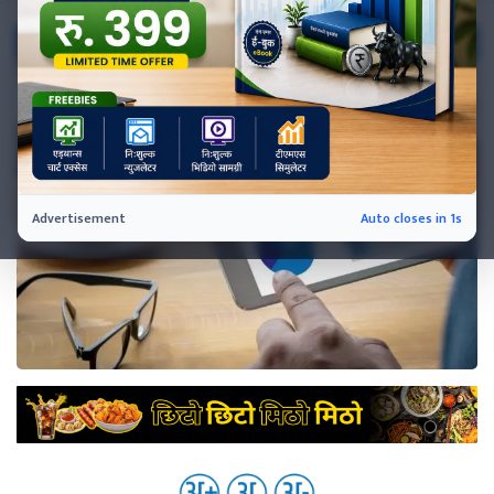
नेप्से
प्रमुख
समाचार
बजार
बैंक-
वित्त
अन्य