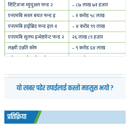
सिटिजन्स म्युचुअल फन्ड २
– ८७ लाख ७१ हजार
एनएमबि सरल बचत फन्ड इ
– १ करोड ५८ लाख
एनएमबि हाईब्रिड फन्ड इल-१
– ४ करोड ९९ लाख
एनएमबि सुलभ इन्भेष्टमेन्ट फन्ड २
२६ लाख ८९ हजार
लक्ष्मी उन्नति कोष
– ९ करोड ६४ लाख
ग्लोबल आईएमई ब्यालेन्स्ड फन्ड १
– १ करोड ३१ लाख
ग्लोबल आईएमई समुन्नत योजना १
– ३८ करोड ८६ लाख
यो खबर पढेर तपाईलाई कस्तो महसुस भयो ?
प्रतिक्रिया