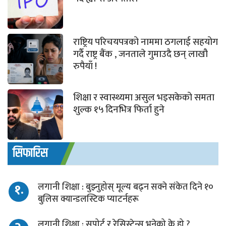
राष्ट्रिय परिचयपत्रको नाममा ठगलाई सहयोग
गर्दै राष्ट्र बैंक , जनताले गुमाउदै छन् लाखौ
रुपैयाँ !
शिक्षा र स्वास्थ्यमा असुल भइसकेको समता
शुल्क १५ दिनभित्र फिर्ता हुने
सिफारिस
१.
लगानी शिक्षा : बुझ्नुहोस् मूल्य बढ्न सक्ने संकेत दिने १०
बुलिस क्यान्डलस्टिक प्याटर्नहरू
लगानी शिक्षा : सपोर्ट र रेसिस्टेन्स भनेको के हो ?