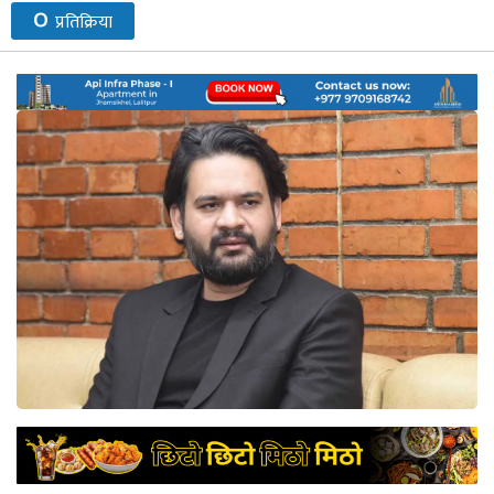
०
प्रतिक्रिया
नेप्से
प्रमुख
समाचार
बजार
बैंक-
वित्त
अन्य