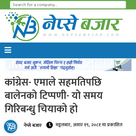
समाचार
अर्थतन्त्र
शेयर
बजार
कांग्रेस- एमाले सहमतिपछि
आइ
बालेनको टिप्पणी- यो समय
पि
गिरिबन्धु चियाको हो
ओ
हाइड्रो
मङ्गलबार, असार १९, २०८१ मा प्रकाशित
नेप्से बजार
पावर