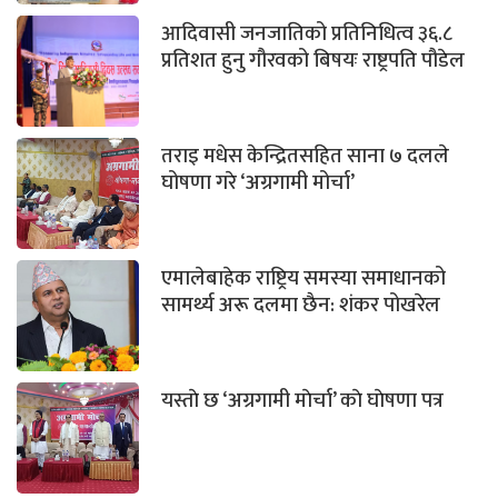
आदिवासी जनजातिको प्रतिनिधित्व ३६.८
प्रतिशत हुनु गौरवको बिषयः राष्ट्रपति पौडेल
तराइ मधेस केन्द्रितसहित साना ७ दलले
घोषणा गरे ‘अग्रगामी मोर्चा’
एमालेबाहेक राष्ट्रिय समस्या समाधानको
सामर्थ्य अरू दलमा छैन: शंकर पोखरेल
यस्ताे छ ‘अग्रगामी माेर्चा’ काे घाेषणा पत्र