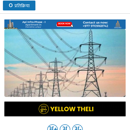
०
प्रतिक्रिया
नेप्से
प्रमुख
समाचार
बजार
बैंक-
वित्त
अन्य