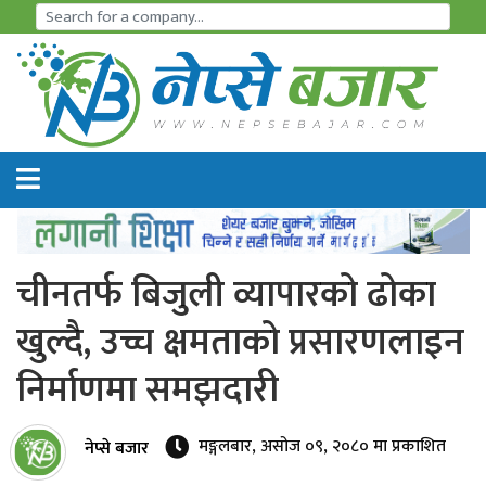
समाचार
अर्थतन्त्र
शेयर
बजार
चीनतर्फ बिजुली व्यापारको ढोका
आइ
खुल्दै, उच्च क्षमताको प्रसारणलाइन
पि
निर्माणमा समझदारी
ओ
हाइड्रो
मङ्गलबार, असोज ०९, २०८० मा प्रकाशित
नेप्से बजार
पावर