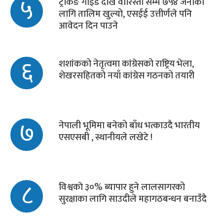
५
ट्रेकिङ गाइड देखि वारिस्ता सम्म ७५४ जनाका
लागि तालिम खुल्यो, एसईई उत्तीर्णले पनि
आवेदन दिन पाउने
६
शशांकको नेतृत्वमा कांग्रेसको राष्ट्रिय भेला,
शेखरसहितको नयाँ कांग्रेस गठनको तयारी
७
नेपाली भूमिमा बनेको बाँध भत्काउदै भारतीय
एसएसबी , स्थानीयले लखेटे !
८
विश्वकाे ३०% ब्यापार हुने लालसागरको
सुरक्षाका लागि साउदीले महागठबन्धन बनाउँदै