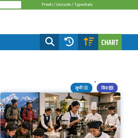
Preeti /
Unicode /
Typeshala
CHART
सूची
ग्रिड