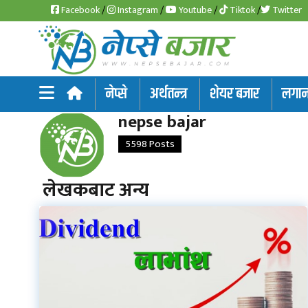
Facebook
/
Instagram
/
Youtube
/
Tiktok
/
Twitter
समाचार
नेप्से
अर्थतन्त्र
शेयर बजार
लगानी
अर्थतन्त्र
nepse bajar
5598 Posts
शेयर
बजार
लेखकबाट अन्य
आइ
पि
ओ
हाइड्रो
पावर