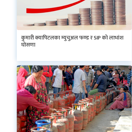
नेप्से
प्रमुख
समाचार
कुमारी क्यापिटलका म्युचुअल फण्ड र SIP को लाभांश
घोसणा
बजार
बैंक-
वित्त
अन्य