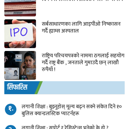
सर्बसाधारणका लागि आइपीओ निष्कासन
गर्दै ह्याम्स अस्पताल
राष्ट्रिय परिचयपत्रको नाममा ठगलाई सहयोग
गर्दै राष्ट्र बैंक , जनताले गुमाउदै छन् लाखौ
रुपैयाँ !
सिफारिस
१.
लगानी शिक्षा : बुझ्नुहोस् मूल्य बढ्न सक्ने संकेत दिने १०
बुलिस क्यान्डलस्टिक प्याटर्नहरू
लगानी शिक्षा : सपोर्ट र रेसिस्टेन्स भनेको के हो ?