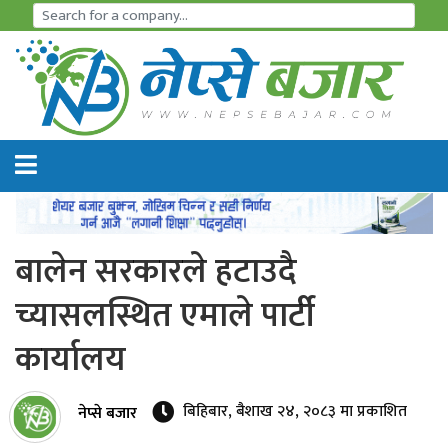
समाचार
अर्थतन्त्र
शेयर
बजार
बालेन सरकारले हटाउदै
आइ
च्यासलस्थित एमाले पार्टी
पि
कार्यालय
ओ
हाइड्रो
बिहिबार, बैशाख २४, २०८३ मा प्रकाशित
नेप्से बजार
पावर