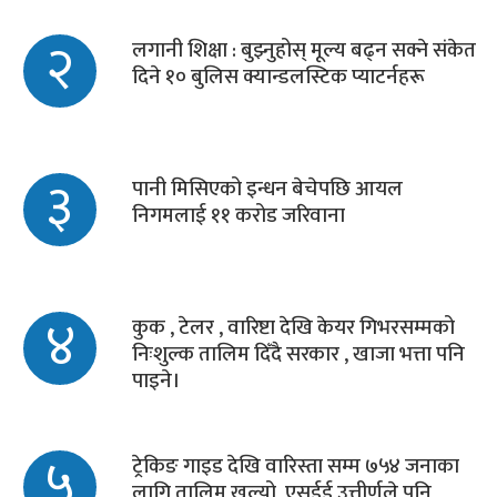
२
लगानी शिक्षा : बुझ्नुहोस् मूल्य बढ्न सक्ने संकेत
दिने १० बुलिस क्यान्डलस्टिक प्याटर्नहरू
३
पानी मिसिएको इन्धन बेचेपछि आयल
निगमलाई ११ करोड जरिवाना
४
कुक , टेलर , वारिष्टा देखि केयर गिभरसम्मको
निःशुल्क तालिम दिँदै सरकार , खाजा भत्ता पनि
पाइने।
५
ट्रेकिङ गाइड देखि वारिस्ता सम्म ७५४ जनाका
लागि तालिम खुल्यो, एसईई उत्तीर्णले पनि