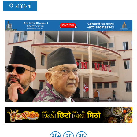
०
प्रतिक्रिया
नेप्से
प्रमुख
समाचार
बजार
बैंक-
वित्त
अन्य