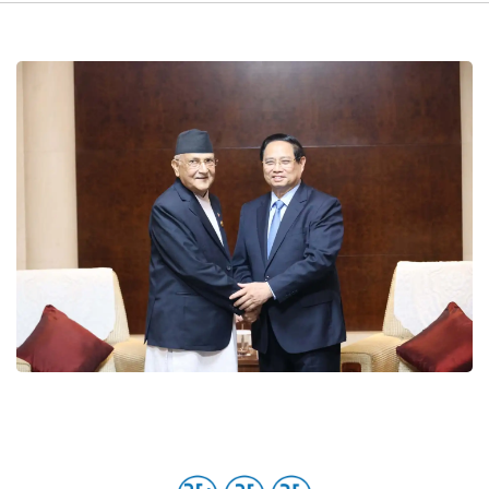
नेप्से
प्रमुख
समाचार
बजार
बैंक-
वित्त
अन्य