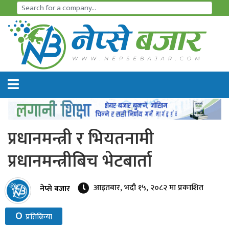
समाचार
अर्थतन्त्र
शेयर
बजार
प्रधानमन्त्री र भियतनामी
आइ
प्रधानमन्त्रीबिच भेटबार्ता
पि
ओ
आइतबार, भदौ १५, २०८२ मा प्रकाशित
नेप्से बजार
हाइड्रो
०
प्रतिक्रिया
पावर