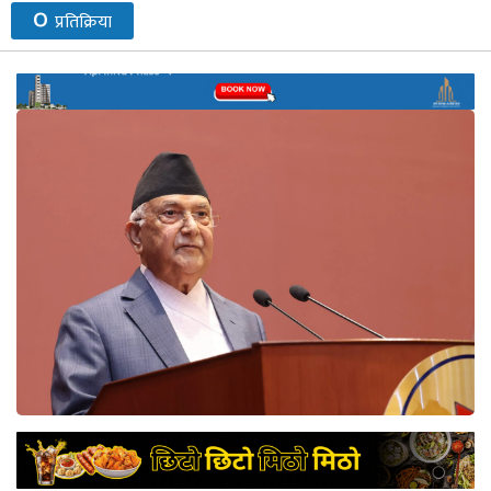
०
प्रतिक्रिया
नेप्से
प्रमुख
समाचार
बजार
बैंक-
वित्त
अन्य