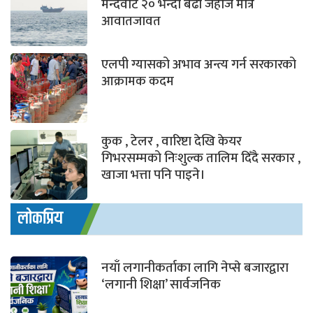
मन्दवाट २० भन्दा बढी जहाज मात्रै
आवातजावत
एलपी ग्यासको अभाव अन्त्य गर्न सरकारको
आक्रामक कदम
कुक , टेलर , वारिष्टा देखि केयर
गिभरसम्मको निःशुल्क तालिम दिँदै सरकार ,
खाजा भत्ता पनि पाइने।
लोकप्रिय
नयाँ लगानीकर्ताका लागि नेप्से बजारद्वारा
‘लगानी शिक्षा’ सार्वजनिक