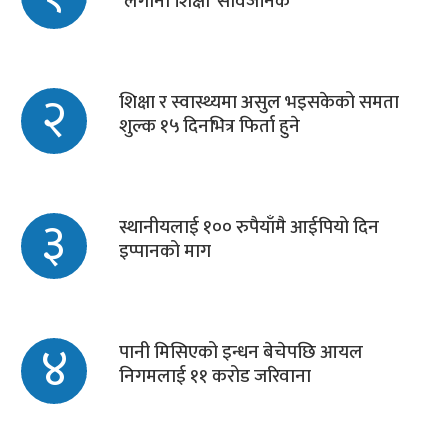
‘लगानी शिक्षा’ सार्वजनिक
२
शिक्षा र स्वास्थ्यमा असुल भइसकेको समता
शुल्क १५ दिनभित्र फिर्ता हुने
३
स्थानीयलाई १०० रुपैयाँमै आईपियो दिन
इप्पानको माग
४
पानी मिसिएको इन्धन बेचेपछि आयल
निगमलाई ११ करोड जरिवाना