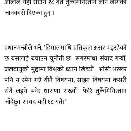
ओलीले यही साउन १८ गते तुर्केमिनिस्तान जान लागेको
जानकारी दिएका हुन् ।
प्रधानमन्त्रीले भने, ‘हिमालमाथि प्रतिकूल असर भइरहेको
छ यसलाई बचाउन चुनौती छ। सगरमाथा संवाद गर्‍यौं,
जलबायुको मुद्दामा विश्वको ध्यान खिच्यौँ। अस्ति भरखर
पनि म स्पेन गएँ यीनै विषयमा, साझा विषयमा कसरी
सँगै लड्ने भनेर धाराणा राख्यौँ। फेरि तुर्केमिनिस्तान
जाँदैछु। सायद यही १८ गते।’