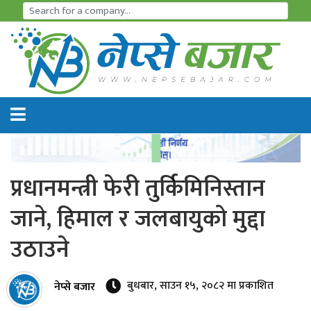
समाचार
अर्थतन्त्र
शेयर
बजार
प्रधानमन्त्री फेरी तुर्किमिनिस्तान
आइ
जाने, हिमाल र जलबायुको मुद्दा
पि
उठाउने
ओ
हाइड्रो
बुधबार, साउन १५, २०८२ मा प्रकाशित
नेप्से बजार
पावर