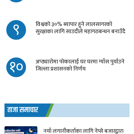
९
विश्वकाे ३०% ब्यापार हुने लालसागरको
सुरक्षाका लागि साउदीले महागठबन्धन बनाउँदै
१०
अप्ठ्यारोमा परेकालाई घर घरमा ग्याँस पुर्याउने
जिल्ला प्रशासनको निर्णय
ताजा समाचार
नयाँ लगानीकर्ताका लागि नेप्से बजारद्वारा