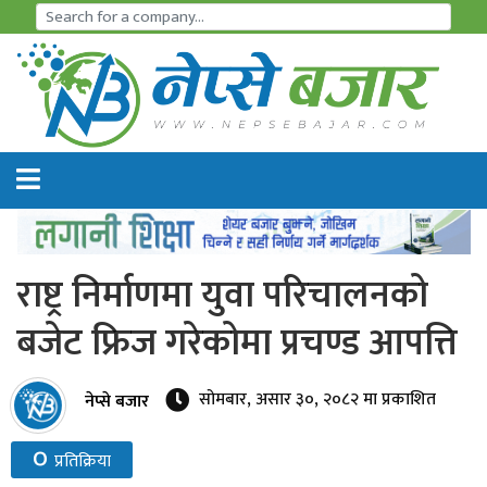
समाचार
अर्थतन्त्र
शेयर
बजार
राष्ट्र निर्माणमा युवा परिचालनको
आइ
बजेट फ्रिज गरेकोमा प्रचण्ड आपत्ति
पि
ओ
सोमबार, असार ३०, २०८२ मा प्रकाशित
नेप्से बजार
हाइड्रो
०
प्रतिक्रिया
पावर