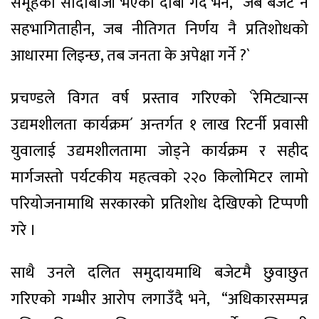
समूहको सौदाबाजी भएको दाबी गर्दै भने, “जब बजेट नै
सहभागिताहीन, जब नीतिगत निर्णय नै प्रतिशोधको
आधारमा लिइन्छ, तब जनता के अपेक्षा गर्ने ?`
प्रचण्डले विगत वर्ष प्रस्ताव गरिएको `रेमिट्यान्स
उद्यमशीलता कार्यक्रम´ अन्तर्गत १ लाख रिटर्नी प्रवासी
युवालाई उद्यमशीलतामा जोड्ने कार्यक्रम र सहीद
मार्गजस्तो पर्यटकीय महत्वको २२० किलोमिटर लामो
परियोजनामाथि सरकारको प्रतिशोध देखिएको टिप्पणी
गरे ।
साथै उनले दलित समुदायमाथि बजेटमै छुवाछुत
गरिएको गम्भीर आरोप लगाउँदै भने, “अधिकारसम्पन्न