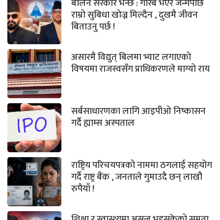
बालेन सरकार भन्छ : गरिब भएर जन्मेपछि
राम्रो सुबिधा खोज्न मिल्दैन , दुखमै जीवन
बिताउनु पर्छ !
असारमै विद्युत् बिलमा भ्याट लगाएको
विषयमा राजस्वसँग प्राधिकरणले माग्यो राय
सर्बसाधारणका लागि आइपीओ निष्कासन
गर्दै ह्याम्स अस्पताल
राष्ट्रिय परिचयपत्रको नाममा ठगलाई सहयोग
गर्दै राष्ट्र बैंक , जनताले गुमाउदै छन् लाखौ
रुपैयाँ !
शिक्षा र स्वास्थ्यमा असुल भइसकेको समता