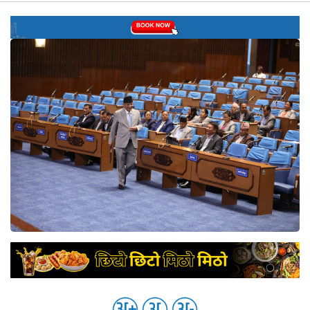
नेप्से
प्रमुख
समाचार
बजार
बैंक-
वित्त
अन्य