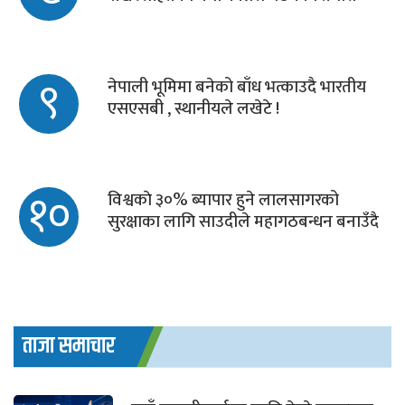
९
नेपाली भूमिमा बनेको बाँध भत्काउदै भारतीय
एसएसबी , स्थानीयले लखेटे !
१०
विश्वकाे ३०% ब्यापार हुने लालसागरको
सुरक्षाका लागि साउदीले महागठबन्धन बनाउँदै
ताजा समाचार