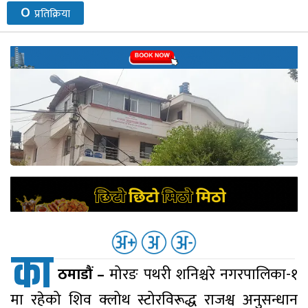
०
प्रतिक्रिया
नेप्से
प्रमुख
समाचार
बजार
बैंक-
वित्त
अन्य
का
ठमाडौं –
मोरङ पथरी शनिश्चरे नगरपालिका-१
मा रहेको शिव क्लोथ स्टोरविरूद्ध राजश्व अनुसन्धान