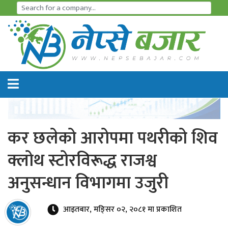
समाचार
अर्थतन्त्र
शेयर
बजार
कर छलेको आरोपमा पथरीको शिव
आइ
क्लोथ स्टोरविरूद्ध राजश्व
पि
अनुसन्धान विभागमा उजुरी
ओ
हाइड्रो
आइतबार, मङि्सर ०२, २०८१ मा प्रकाशित
पावर