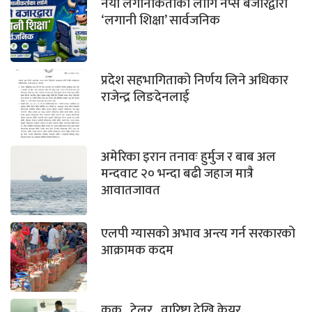
नयाँ लगानीकर्ताका लागि नेप्से बजारद्वारा
‘लगानी शिक्षा’ सार्वजनिक
प्रदेश सहभागिताको निर्णय लिने अधिकार
राजेन्द्र लिङदेनलाई
अमेरिका इरान तनावः हुर्मुज र बाब अल
मन्दवाट २० भन्दा बढी जहाज मात्रै
आवातजावत
एलपी ग्यासको अभाव अन्त्य गर्न सरकारको
आक्रामक कदम
कुक , टेलर , वारिष्टा देखि केयर