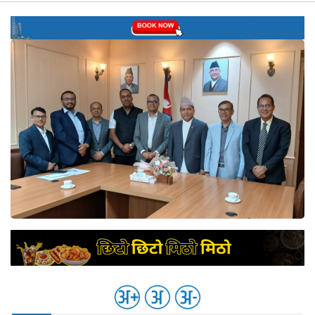
नेप्से
प्रमुख
समाचार
बजार
बैंक-
वित्त
अन्य