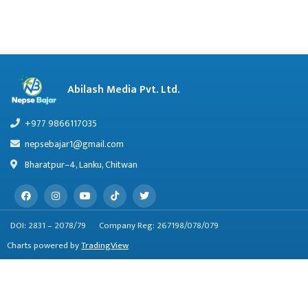
Abilash Media Pvt. Ltd.
+977 9866117035
nepsebajar1@gmail.com
Bharatpur–4, Lanku, Chitwan
DOI: 2831 – 2078/79
Company Reg: 267198/078/079
Charts powered by
TradingView
© 2023 / 2079 Abilash Media Pvt. Ltd.
Website by
Lumbini Host