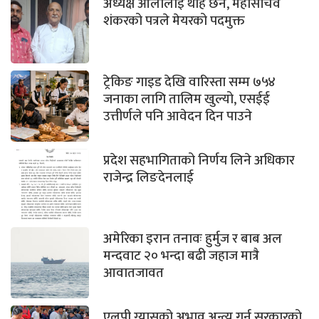
अध्यक्ष ओलीलाई थाहै छैन, महासचिव
शंकरको पत्रले मेयरको पदमुक्त
ट्रेकिङ गाइड देखि वारिस्ता सम्म ७५४
जनाका लागि तालिम खुल्यो, एसईई
उत्तीर्णले पनि आवेदन दिन पाउने
प्रदेश सहभागिताको निर्णय लिने अधिकार
राजेन्द्र लिङदेनलाई
अमेरिका इरान तनावः हुर्मुज र बाब अल
मन्दवाट २० भन्दा बढी जहाज मात्रै
आवातजावत
एलपी ग्यासको अभाव अन्त्य गर्न सरकारको