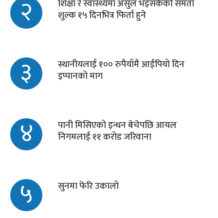
२
शिक्षा र स्वास्थ्यमा असुल भइसकेको समता
शुल्क १५ दिनभित्र फिर्ता हुने
३
स्थानीयलाई १०० रुपैयाँमै आईपियो दिन
इप्पानको माग
४
पानी मिसिएको इन्धन बेचेपछि आयल
निगमलाई ११ करोड जरिवाना
५
सुनमा फेरि उकालो