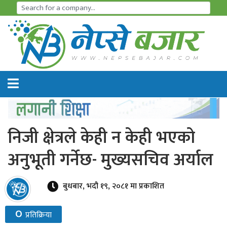
समाचार
अर्थतन्त्र
शेयर
बजार
निजी क्षेत्रले केही न केही भएको
आइ
अनुभूती गर्नेछ- मुख्यसचिव अर्याल
पि
ओ
बुधबार, भदौ १९, २०८१ मा प्रकाशित
हाइड्रो
०
प्रतिक्रिया
पावर