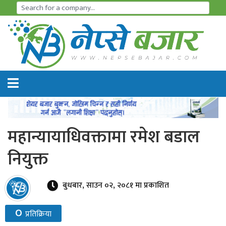
समाचार
अर्थतन्त्र
शेयर
बजार
महान्यायाधिवक्तामा रमेश बडाल
आइ
नियुक्त
पि
ओ
बुधबार, साउन ०२, २०८१ मा प्रकाशित
हाइड्रो
०
प्रतिक्रिया
पावर