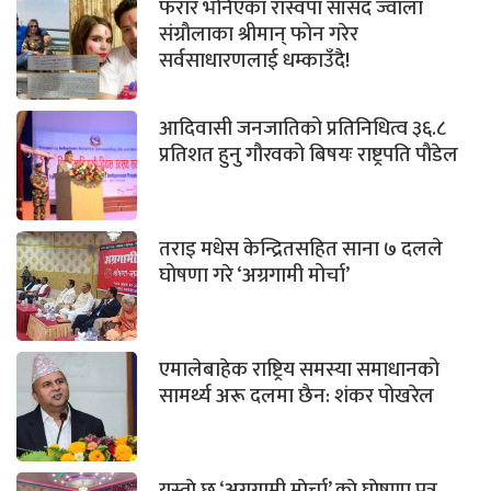
फरार भनिएका रास्वपा सांसद ज्वाला
संग्रौलाका श्रीमान् फोन गरेर
सर्वसाधारणलाई धम्काउँदै!
आदिवासी जनजातिको प्रतिनिधित्व ३६.८
प्रतिशत हुनु गौरवको बिषयः राष्ट्रपति पौडेल
तराइ मधेस केन्द्रितसहित साना ७ दलले
घोषणा गरे ‘अग्रगामी मोर्चा’
एमालेबाहेक राष्ट्रिय समस्या समाधानको
सामर्थ्य अरू दलमा छैन: शंकर पोखरेल
यस्ताे छ ‘अग्रगामी माेर्चा’ काे घाेषणा पत्र