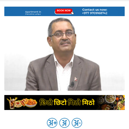
नेप्से
प्रमुख
समाचार
बजार
बैंक-
वित्त
अन्य