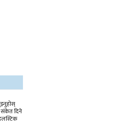
झ्नुहोस्
 संकेत दिने
्डलस्टिक