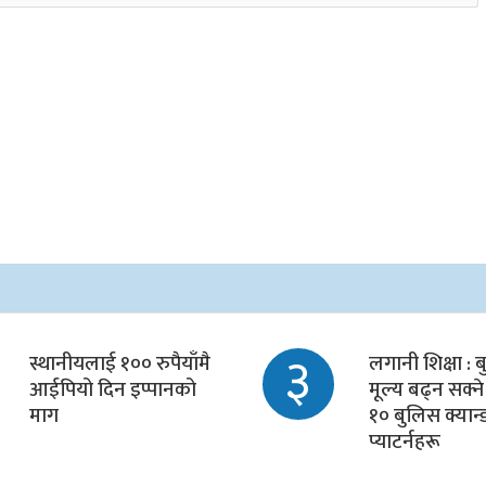
३
स्थानीयलाई १०० रुपैयाँमै
लगानी शिक्षा : बु
आईपियो दिन इप्पानको
मूल्य बढ्न सक्ने
माग
१० बुलिस क्यान
प्याटर्नहरू