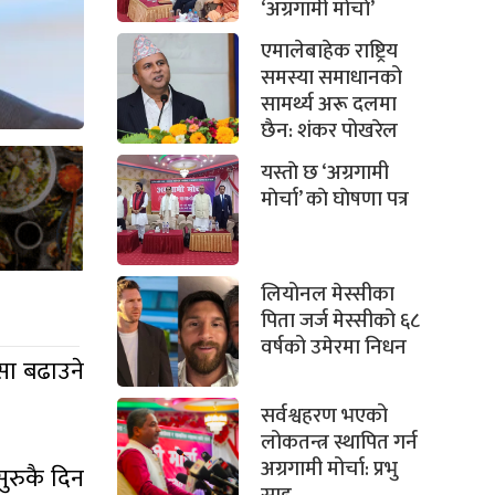
‘अग्रगामी मोर्चा’
एमालेबाहेक राष्ट्रिय
समस्या समाधानको
सामर्थ्य अरू दलमा
छैन: शंकर पोखरेल
यस्ताे छ ‘अग्रगामी
माेर्चा’ काे घाेषणा पत्र
लियोनल मेस्सीका
पिता जर्ज मेस्सीको ६८
वर्षको उमेरमा निधन
ोसा बढाउने
सर्वश्वहरण भएको
लोकतन्त्र स्थापित गर्न
अग्रगामी मोर्चा: प्रभु
सुरुकै दिन