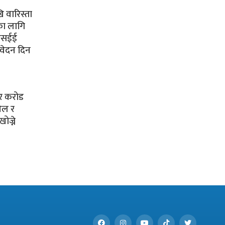
ि वारिस्ता
का लागि
 एसईई
आवेदन दिन
र करोड
तेल र
ोज्ने