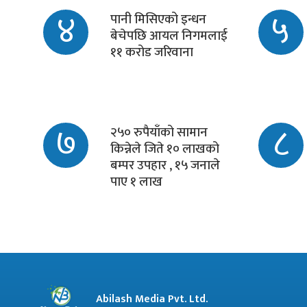
४
५
पानी मिसिएको इन्धन
बेचेपछि आयल निगमलाई
११ करोड जरिवाना
७
८
२५० रुपैयाँको सामान
किन्नेले जिते १० लाखको
बम्पर उपहार , १५ जनाले
पाए १ लाख
Abilash Media Pvt. Ltd.