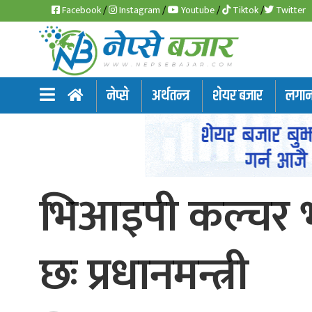
Facebook
/
Instagram
/
Youtube
/
Tiktok
/
Twitter
समाचार
नेप्से
अर्थतन्त्र
शेयर बजार
लगानी
अर्थतन्त्र
शेयर
बजार
भिआइपी कल्चर भत्
आइ
पि
ओ
छः प्रधानमन्त्री
हाइड्रो
पावर