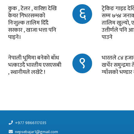
६
कुक , टेलर , वारिष्टा देखि
ट्रेकिङ गाइड देख
केयर गिभरसम्मको
सम्म ७५४ जना
निःशुल्क तालिम दिँदै
तालिम खुल्यो,
सरकार , खाजा भत्ता पनि
उत्तीर्णले पनि 
पाइने।
पाउने
९
नेपाली भूमिमा बनेको बाँध
भारतले ८४ हजा
भत्काउदै भारतीय एसएसबी
खर्चेर समुन्द्रमा 
, स्थानीयले लखेटे !
ग्याँसको भण्डार ख
+977 9866117035
nepsebajar1@gmail.com