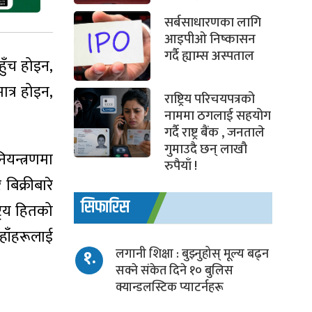
सर्बसाधारणका लागि
आइपीओ निष्कासन
गर्दै ह्याम्स अस्पताल
हुँच होइन,
त्र होइन,
राष्ट्रिय परिचयपत्रको
नाममा ठगलाई सहयोग
गर्दै राष्ट्र बैंक , जनताले
गुमाउदै छन् लाखौ
ियन्त्रणमा
रुपैयाँ !
बिक्रीबारे
सिफारिस
रिय हितको
हाँहरूलाई
१.
लगानी शिक्षा : बुझ्नुहोस् मूल्य बढ्न
सक्ने संकेत दिने १० बुलिस
क्यान्डलस्टिक प्याटर्नहरू