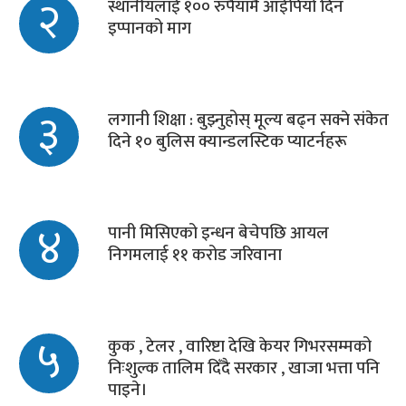
२
स्थानीयलाई १०० रुपैयाँमै आईपियो दिन
इप्पानको माग
३
लगानी शिक्षा : बुझ्नुहोस् मूल्य बढ्न सक्ने संकेत
दिने १० बुलिस क्यान्डलस्टिक प्याटर्नहरू
४
पानी मिसिएको इन्धन बेचेपछि आयल
निगमलाई ११ करोड जरिवाना
५
कुक , टेलर , वारिष्टा देखि केयर गिभरसम्मको
निःशुल्क तालिम दिँदै सरकार , खाजा भत्ता पनि
पाइने।