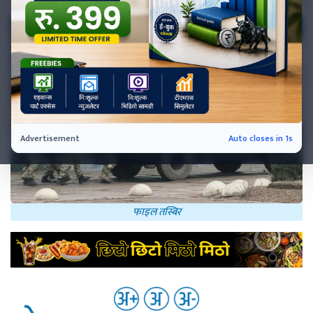
नेप्से
प्रमुख
समाचार
बजार
बैंक-
वित्त
अन्य
फाइल तस्बिर