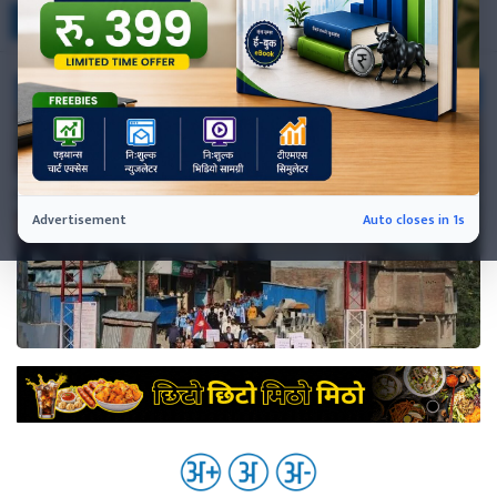
०
प्रतिक्रिया
नेप्से
प्रमुख
समाचार
बजार
बैंक-
वित्त
अन्य