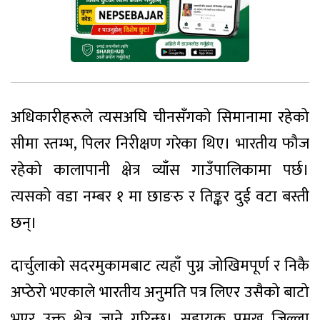
अधिकारीहरूले त्यसअघि चीनसँगको सिमानामा रहेको
सीमा स्तम्भ, पिलर निरीक्षण गरेका थिए। भारतीय फौज
रहेको कालापानी क्षेत्र व्याँस गाउँपालिकामा पर्छ।
त्यसको वडा नम्बर १ मा छाङरु र तिङ्कर दुई वटा बस्ती
छन्।
दार्चुलाको सदरमुकामबाट त्यहाँ पुग्न जोखिमपूर्ण र निकै
अप्ठेरो भएकाले भारतीय अनुमति पत्र लिएर उसैको बाटो
भएर उक्त क्षेत्र जाने गरिन्छ। सहायक प्रमुख जिल्ला