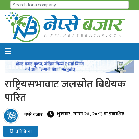
समाचार
अर्थतन्त्र
शेयर
बजार
राष्ट्रियसभावाट जलस्रोत बिधेयक
आइ
पारित
पि
ओ
शुक्रबार, साउन २४, २०८२ मा प्रकाशित
नेप्से बजार
हाइड्रो
०
प्रतिक्रिया
पावर