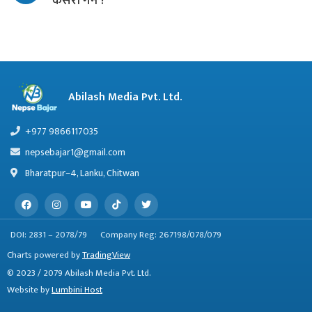
कसरी गर्ने ?
Abilash Media Pvt. Ltd.
+977 9866117035
nepsebajar1@gmail.com
Bharatpur–4, Lanku, Chitwan
DOI: 2831 – 2078/79
Company Reg: 267198/078/079
Charts powered by
TradingView
© 2023 / 2079 Abilash Media Pvt. Ltd.
Website by
Lumbini Host