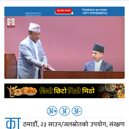
नेप्से
प्रमुख
समाचार
बजार
बैंक-
वित्त
अन्य
का
ठमाडौँ, २३ साउन/जलस्रोतको उपयोग, संरक्षण