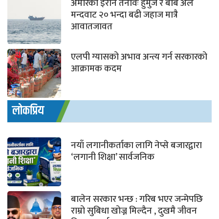
अमेरिका इरान तनावः हुर्मुज र बाब अल
मन्दवाट २० भन्दा बढी जहाज मात्रै
आवातजावत
एलपी ग्यासको अभाव अन्त्य गर्न सरकारको
आक्रामक कदम
लोकप्रिय
नयाँ लगानीकर्ताका लागि नेप्से बजारद्वारा
‘लगानी शिक्षा’ सार्वजनिक
बालेन सरकार भन्छ : गरिब भएर जन्मेपछि
राम्रो सुबिधा खोज्न मिल्दैन , दुखमै जीवन