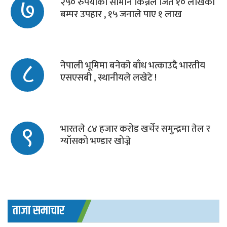
७
२५० रुपैयाँको सामान किन्नेले जिते १० लाखको
बम्पर उपहार , १५ जनाले पाए १ लाख
८
नेपाली भूमिमा बनेको बाँध भत्काउदै भारतीय
एसएसबी , स्थानीयले लखेटे !
९
भारतले ८४ हजार करोड खर्चेर समुन्द्रमा तेल र
ग्याँसको भण्डार खोज्ने
ताजा समाचार