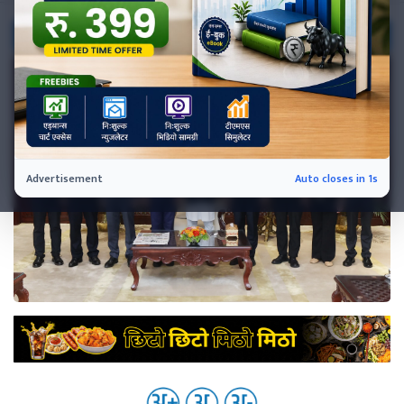
नेप्से
प्रमुख
समाचार
बजार
बैंक-
वित्त
अन्य