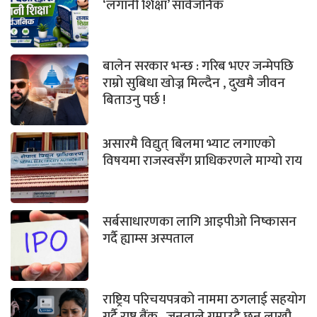
‘लगानी शिक्षा’ सार्वजनिक
बालेन सरकार भन्छ : गरिब भएर जन्मेपछि
राम्रो सुबिधा खोज्न मिल्दैन , दुखमै जीवन
बिताउनु पर्छ !
असारमै विद्युत् बिलमा भ्याट लगाएको
विषयमा राजस्वसँग प्राधिकरणले माग्यो राय
सर्बसाधारणका लागि आइपीओ निष्कासन
गर्दै ह्याम्स अस्पताल
राष्ट्रिय परिचयपत्रको नाममा ठगलाई सहयोग
गर्दै राष्ट्र बैंक , जनताले गुमाउदै छन् लाखौ