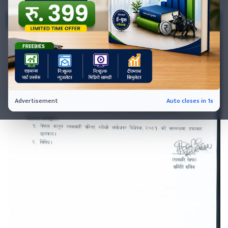
नेप्से
प्रमुख
समाचार
बजार
बैंक-
वित्त
अन्य