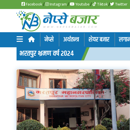
Facebook
/
Instagram
/
Youtube
/
Tiktok
/
Twitter
समाचार
नेप्से
अर्थतन्त्र
शेयर बजार
लगानी
अर्थतन्त्र
भरतपुर भ्रमण वर्ष २०२४
शेयर
बजार
आइ
पि
ओ
हाइड्रो
पावर