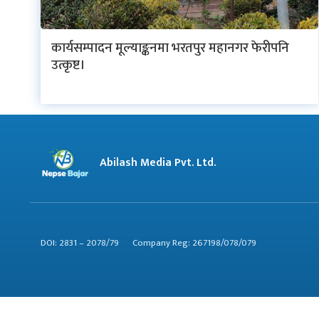
नेप्से
कार्यसम्पादन मूल्याङ्कनमा भरतपुर महानगर फेरीपनि
प्रमुख
उत्कृष्ट।
समाचार
बजार
बैंक-
Abilash Media Pvt. Ltd.
वित्त
अन्य
DOI: 2831 – 2078/79
Company Reg: 267198/078/079