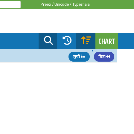
Preeti /
Unicode /
Typeshala
CHART
सूची
ग्रिड