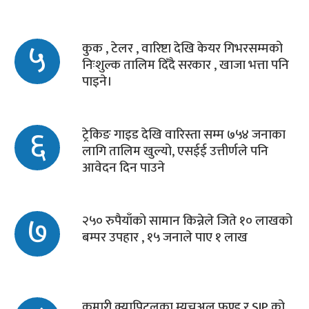
५
कुक , टेलर , वारिष्टा देखि केयर गिभरसम्मको
निःशुल्क तालिम दिँदै सरकार , खाजा भत्ता पनि
पाइने।
६
ट्रेकिङ गाइड देखि वारिस्ता सम्म ७५४ जनाका
लागि तालिम खुल्यो, एसईई उत्तीर्णले पनि
आवेदन दिन पाउने
७
२५० रुपैयाँको सामान किन्नेले जिते १० लाखको
बम्पर उपहार , १५ जनाले पाए १ लाख
कुमारी क्यापिटलका म्युचुअल फण्ड र SIP को