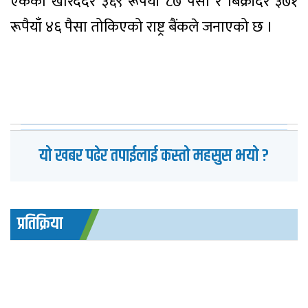
एकको खरिददर ३६९ रूपैयाँ ८७ पैसा र बिक्रीदर ३७१
रूपैयाँ ४६ पैसा तोकिएको राष्ट्र बैंकले जनाएको छ ।
यो खबर पढेर तपाईलाई कस्तो महसुस भयो ?
प्रतिक्रिया