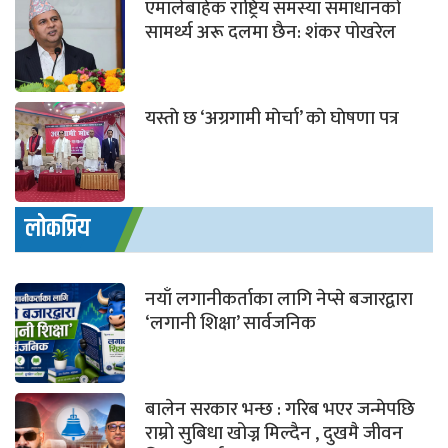
एमालेबाहेक राष्ट्रिय समस्या समाधानको
सामर्थ्य अरू दलमा छैन: शंकर पोखरेल
यस्ताे छ ‘अग्रगामी माेर्चा’ काे घाेषणा पत्र
लोकप्रिय
नयाँ लगानीकर्ताका लागि नेप्से बजारद्वारा
‘लगानी शिक्षा’ सार्वजनिक
बालेन सरकार भन्छ : गरिब भएर जन्मेपछि
राम्रो सुबिधा खोज्न मिल्दैन , दुखमै जीवन