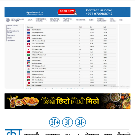
नेप्से
प्रमुख
समाचार
बजार
बैंक-
वित्त
अन्य