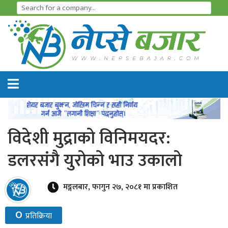
समाचार
अर्थतन्त्र
शेयर
बजार
विदेशी मुद्राको विनिमयदर:
आइ
डलरसंगै युराेको भाउ उकालाे
पि
ओ
मङ्गलबार, फागुन २७, २०८१ मा प्रकाशित
हाइड्रो
०
प्रतिक्रिया
पावर