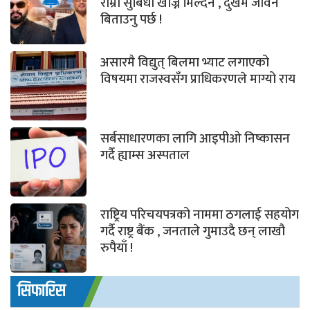
राम्रो सुबिधा खोज्न मिल्दैन , दुखमै जीवन
बिताउनु पर्छ !
असारमै विद्युत् बिलमा भ्याट लगाएको
विषयमा राजस्वसँग प्राधिकरणले माग्यो राय
सर्बसाधारणका लागि आइपीओ निष्कासन
गर्दै ह्याम्स अस्पताल
राष्ट्रिय परिचयपत्रको नाममा ठगलाई सहयोग
गर्दै राष्ट्र बैंक , जनताले गुमाउदै छन् लाखौ
रुपैयाँ !
सिफारिस