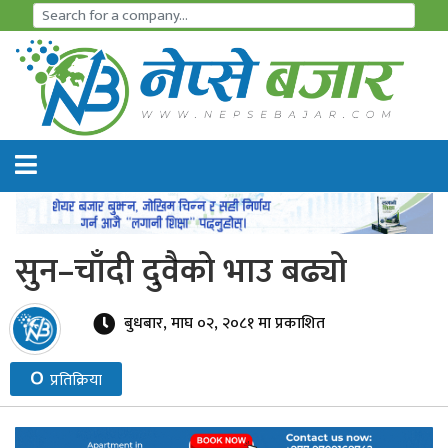
समाचार
अर्थतन्त्र
शेयर
बजार
सुन–चाँदी दुवैको भाउ बढ्यो
आइ
पि
बुधबार, माघ ०२, २०८१ मा प्रकाशित
ओ
०
प्रतिक्रिया
हाइड्रो
पावर