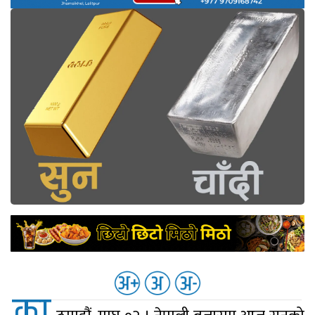
नेप्से
प्रमुख
समाचार
बजार
बैंक-
वित्त
अन्य