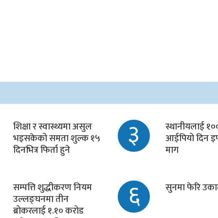
३
शिक्षा र स्वास्थ्यमा असुल
स्थानीयलाई १०० 
भइसकेको समता शुल्क १५
आईपियो दिन इप
दिनभित्र फिर्ता हुने
माग
६
सम्पत्ति शुद्धीकरण नियम
सुनमा फेरि उक
उल्लङ्घनमा तीन
ब्रोकरलाई १.१० करोड