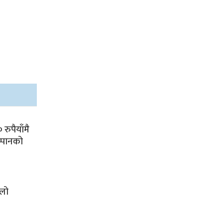
रुपैयाँमै
्पानको
ालो