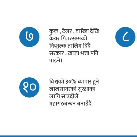
७
८
कुक , टेलर , वारिष्टा देखि
केयर गिभरसम्मको
निःशुल्क तालिम दिँदै
सरकार , खाजा भत्ता पनि
पाइने।
१०
विश्वकाे ३०% ब्यापार हुने
लालसागरको सुरक्षाका
लागि साउदीले
महागठबन्धन बनाउँदै