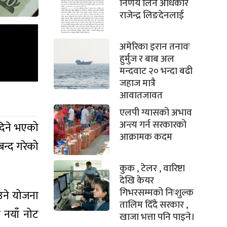
निर्णय लिने अधिकार
राजेन्द्र लिङदेनलाई
अमेरिका इरान तनावः
हुर्मुज र बाब अल
मन्दवाट २० भन्दा बढी
जहाज मात्रै
आवातजावत
एलपी ग्यासको अभाव
अन्त्य गर्न सरकारको
 दिने भएको
आक्रामक कदम
बन्द गरेको
कुक , टेलर , वारिष्टा
देखि केयर
गिभरसम्मको निःशुल्क
ाउने योजना
तालिम दिँदै सरकार ,
र नयाँ नोट
खाजा भत्ता पनि पाइने।