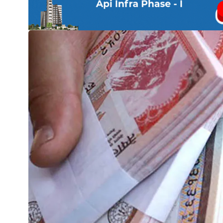
नेप्से
प्रमुख
समाचार
बजार
बैंक-
वित्त
अन्य