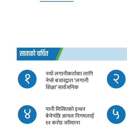
साताको चर्चित
१
२
नयाँ लगानीकर्ताका लागि
नेप्से बजारद्वारा ‘लगानी
शिक्षा’ सार्वजनिक
४
५
पानी मिसिएको इन्धन
बेचेपछि आयल निगमलाई
११ करोड जरिवाना