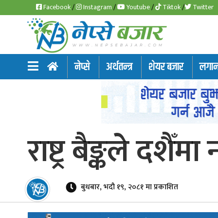
Facebook
/
Instagram
/
Youtube
/
Tiktok
/
Twitter
समाचार
नेप्से
अर्थतन्त्र
शेयर बजार
लगानी
अर्थतन्त्र
शेयर
बजार
राष्ट्र बैङ्कले दशै
आइ
पि
ओ
बुधबार, भदौ १९, २०८१ मा प्रकाशित
हाइड्रो
पावर