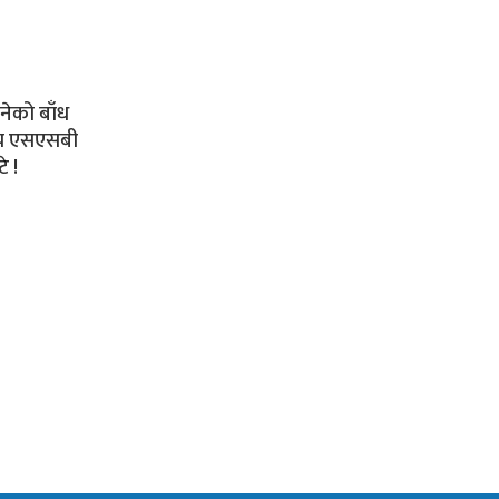
नेको बाँध
ीय एसएसबी
े !