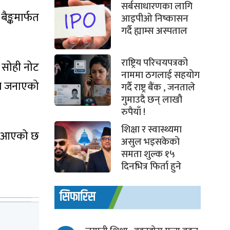
सर्बसाधारणका लागि
ङ्कमार्फत
आइपीओ निष्कासन
गर्दै ह्याम्स अस्पताल
राष्ट्रिय परिचयपत्रको
क सोही नोट
नाममा ठगलाई सहयोग
कले जनाएको
गर्दै राष्ट्र बैंक , जनताले
गुमाउदै छन् लाखौ
रुपैयाँ !
शिक्षा र स्वास्थ्यमा
ँदै आएको छ
असुल भइसकेको
समता शुल्क १५
दिनभित्र फिर्ता हुने
सिफारिस