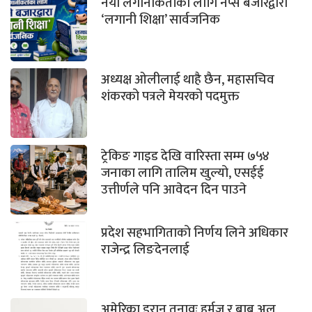
नयाँ लगानीकर्ताका लागि नेप्से बजारद्वारा
‘लगानी शिक्षा’ सार्वजनिक
अध्यक्ष ओलीलाई थाहै छैन, महासचिव
शंकरको पत्रले मेयरको पदमुक्त
ट्रेकिङ गाइड देखि वारिस्ता सम्म ७५४
जनाका लागि तालिम खुल्यो, एसईई
उत्तीर्णले पनि आवेदन दिन पाउने
प्रदेश सहभागिताको निर्णय लिने अधिकार
राजेन्द्र लिङदेनलाई
अमेरिका इरान तनावः हुर्मुज र बाब अल