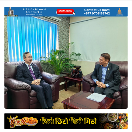
नेप्से
प्रमुख
समाचार
बजार
बैंक-
वित्त
अन्य