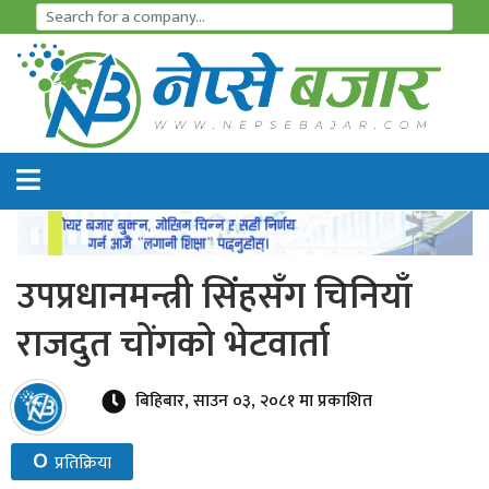
समाचार
अर्थतन्त्र
शेयर
बजार
उपप्रधानमन्त्री सिंहसँग चिनियाँ
आइ
राजदुत चोंगको भेटवार्ता
पि
ओ
बिहिबार, साउन ०३, २०८१ मा प्रकाशित
हाइड्रो
०
प्रतिक्रिया
पावर