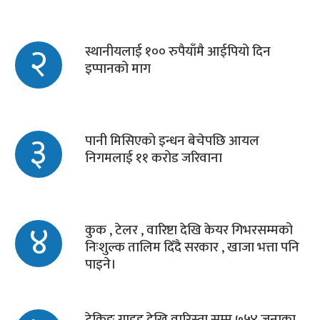
२
स्थानीयलाई १०० रुपैयाँमै आईपियो दिन
इप्पानको माग
३
पानी मिसिएको इन्धन बेचेपछि आयल
निगमलाई ११ करोड जरिवाना
४
कुक , टेलर , वारिष्टा देखि केयर गिभरसम्मको
निःशुल्क तालिम दिँदै सरकार , खाजा भत्ता पनि
पाइने।
ट्रेकिङ गाइड देखि वारिस्ता सम्म ७५४ जनाका