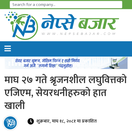
समाचार
अर्थतन्त्र
शेयर
बजार
माघ २७ गते श्रृजनशील लघुवित्तको
आइ
एजिएम, सेयरधनीहरुकाे हात
पि
खाली
ओ
हाइड्रो
शुक्रबार, माघ १८, २०८१ मा प्रकाशित
पावर