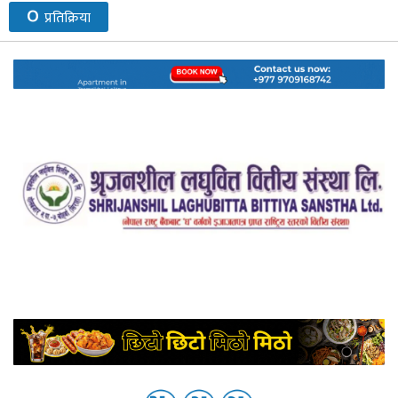
०
प्रतिक्रिया
नेप्से
प्रमुख
समाचार
बजार
बैंक-
वित्त
अन्य