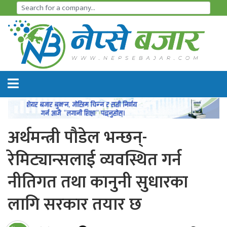
समाचार
अर्थतन्त्र
शेयर
बजार
अर्थमन्त्री पौडेल भन्छन्-
आइ
रेमिट्यान्सलाई व्यवस्थित गर्न
पि
नीतिगत तथा कानुनी सुधारका
ओ
लागि सरकार तयार छ
हाइड्रो
पावर