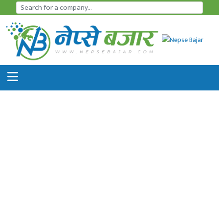
समाचार
अर्थतन्त्र
शेयर
बजार
आइ
पि
ओ
हाइड्रो
पावर